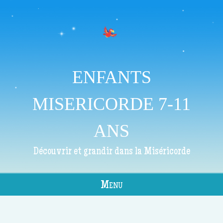
ENFANTS
MISERICORDE 7-11
ANS
Découvrir et grandir dans la Miséricorde
Menu
Skip to content