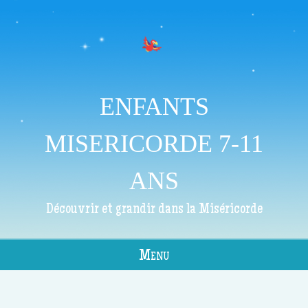
ENFANTS
MISERICORDE 7-11
ANS
Découvrir et grandir dans la Miséricorde
Menu
Skip to content