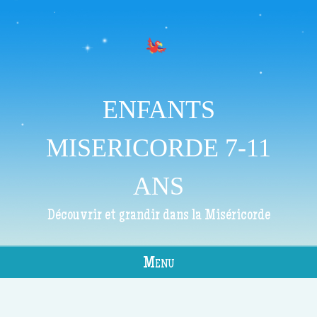
ENFANTS
MISERICORDE 7-11
ANS
Découvrir et grandir dans la Miséricorde
Menu
Skip to content