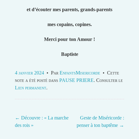
et d’écouter mes parents, grands-parents
mes copains, copines.
Merci pour ton Amour !
Baptiste
4 janvier 2024
•
Par
EnfantsMisericorde
•
Cette
note a été posté dans
PAUSE PRIERE
. Consulter le
Lien permanent
.
←
Découvre : « La marche
Geste de Miséricorde :
des rois »
penser à ton baptême
→
Post navigation