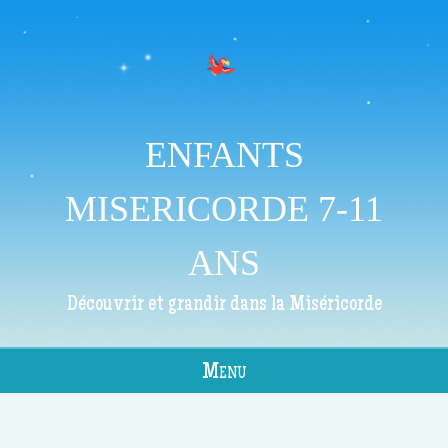
ENFANTS
MISERICORDE 7-11
ANS
Découvrir et grandir dans la Miséricorde
Menu
Skip to content