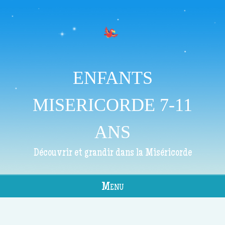
ENFANTS
MISERICORDE 7-11
ANS
Découvrir et grandir dans la Miséricorde
Menu
Skip to content