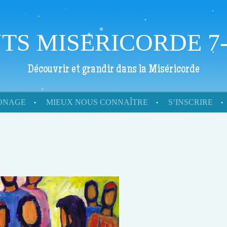
TS MISERICORDE 7-
Découvrir et grandir dans la Miséricorde
RONAGE
MIEUX NOUS CONNAÎTRE
S’INSCRIRE