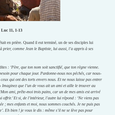
t Luc 11, 1-13
 était en prière. Quand il eut terminé, un de ses disciples lui
 prier, comme Jean le Baptiste, lui aussi, l’a appris à ses
ites : ‘Père, que ton nom soit sanctifié, que ton règne vienne.
besoin pour chaque jour. Pardonne-nous nos péchés, car nous-
eux qui ont des torts envers nous. Et ne nous laisse pas entrer
 « Imaginez que l’un de vous ait un ami et aille le trouver au
‘Mon ami, prête-moi trois pains, car un de mes amis est arrivé
 offrir.’ Et si, de l’intérieur, l’autre lui répond : ‘Ne viens pas
ée ; mes enfants et moi, nous sommes couchés. Je ne puis pas
e’.
Eh bien ! je vous le dis : même s’il ne se lève pas pour