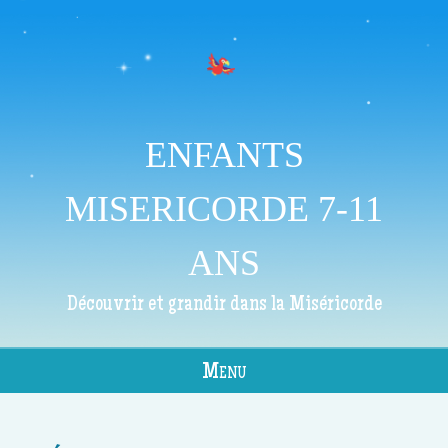
ENFANTS
MISERICORDE 7-11
ANS
Découvrir et grandir dans la Miséricorde
Menu
Skip to content