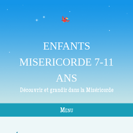
ENFANTS
MISERICORDE 7-11
ANS
Découvrir et grandir dans la Miséricorde
Menu
Skip to content