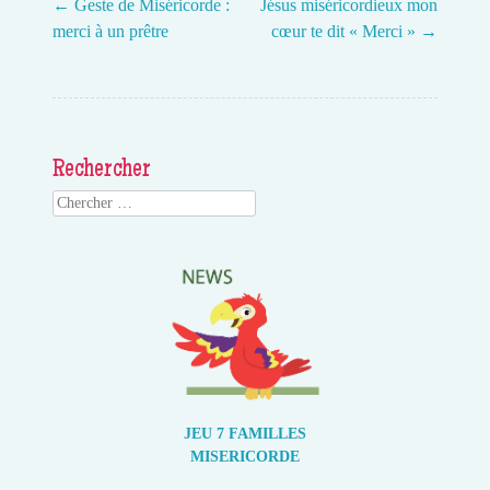
←
Geste de Miséricorde :
Jésus miséricordieux mon
merci à un prêtre
cœur te dit « Merci »
→
Post navigation
Rechercher
Search
JEU 7 FAMILLES
MISERICORDE