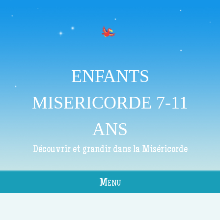
ENFANTS
MISERICORDE 7-11
ANS
Découvrir et grandir dans la Miséricorde
Menu
Skip to content