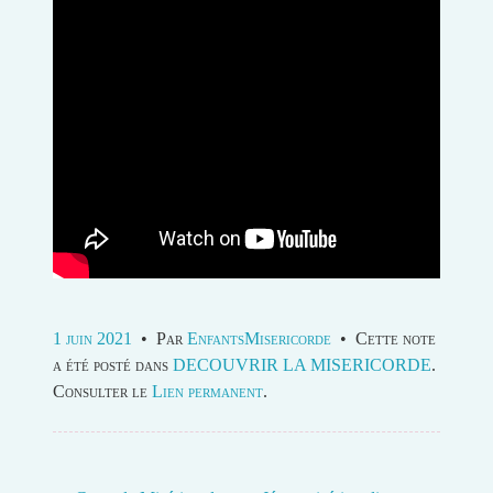
1 juin 2021
•
Par
EnfantsMisericorde
•
Cette note
a été posté dans
DECOUVRIR LA MISERICORDE
.
Consulter le
Lien permanent
.