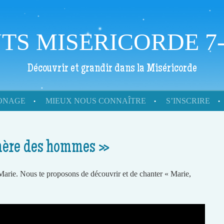
TS MISERICORDE 7-
Découvrir et grandir dans la Miséricorde
RONAGE
MIEUX NOUS CONNAÎTRE
S’INSCRIRE
mère des hommes »
Marie. Nous te proposons de découvrir et de chanter « Marie,