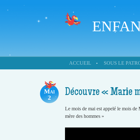
ENFAN
Skip to content
ACCUEIL
SOUS LE PAT
Menu
Découvre « Marie 
Mai
2
Le mois de mai est appelé le mois de 
mère des hommes »