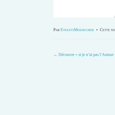
Par
EnfantsMisericorde
•
Cette no
←
Découvre « si je n’ai pas l’Amour 
Post navigation