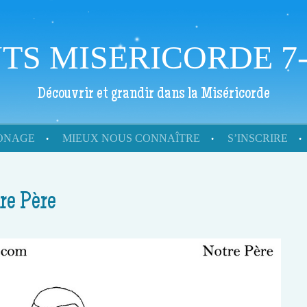
TS MISERICORDE 7-
Découvrir et grandir dans la Miséricorde
RONAGE
MIEUX NOUS CONNAÎTRE
S’INSCRIRE
re Père