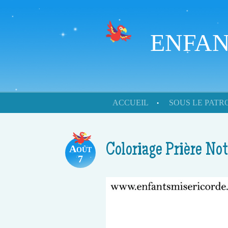
ENFAN
Skip to content
ACCUEIL
SOUS LE PAT
Menu
Coloriage Prière Not
Août
7