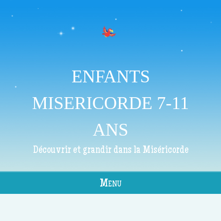
ENFANTS
MISERICORDE 7-11
ANS
Découvrir et grandir dans la Miséricorde
Menu
Skip to content