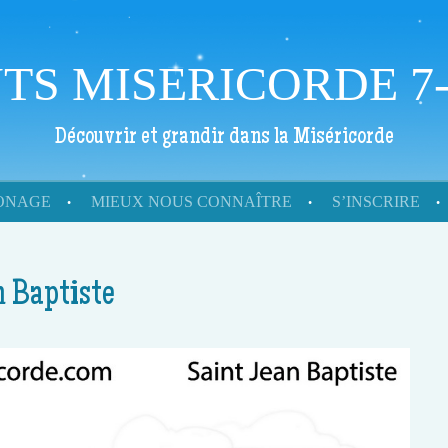
TS MISERICORDE 7-
Découvrir et grandir dans la Miséricorde
RONAGE
MIEUX NOUS CONNAÎTRE
S’INSCRIRE
n Baptiste