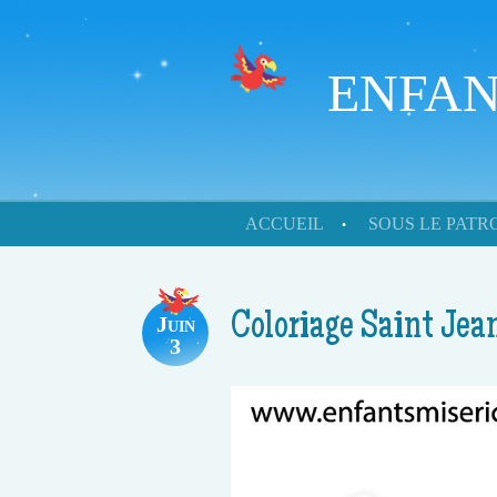
ENFAN
Skip to content
ACCUEIL
SOUS LE PAT
Menu
Coloriage Saint Jea
Juin
3