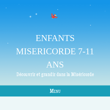
ENFANTS
MISERICORDE 7-11
ANS
Découvrir et grandir dans la Miséricorde
Menu
Skip to content