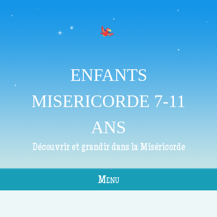
ENFANTS
MISERICORDE 7-11
ANS
Découvrir et grandir dans la Miséricorde
Menu
Skip to content