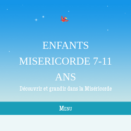
ENFANTS
MISERICORDE 7-11
ANS
Découvrir et grandir dans la Miséricorde
Menu
Skip to content