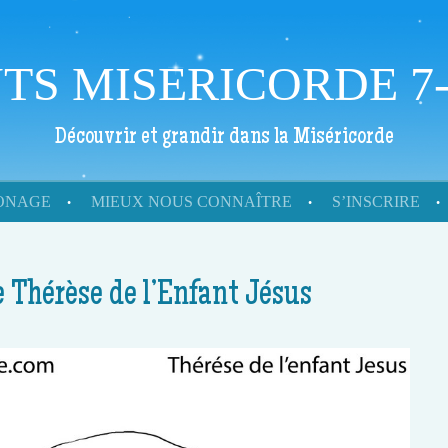
TS MISERICORDE 7-
Découvrir et grandir dans la Miséricorde
RONAGE
MIEUX NOUS CONNAÎTRE
S’INSCRIRE
te Thérèse de l’Enfant Jésus