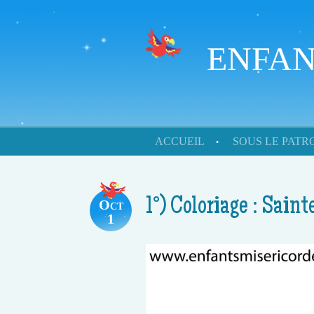
ENFAN
Skip to content
ACCUEIL
SOUS LE PAT
Menu
1°) Coloriage : Sain
Oct
1