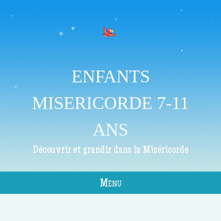
ENFANTS
MISERICORDE 7-11
ANS
Découvrir et grandir dans la Miséricorde
Menu
Skip to content